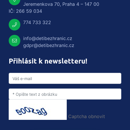
Jeremenkova 70, Praha 4 – 147 00
IČ: 266 59 034
774 733 322
info@detibezhranic.cz
gdpr@detibezhranic.cz
Přihlásit k newsletteru!
Captcha obnovit