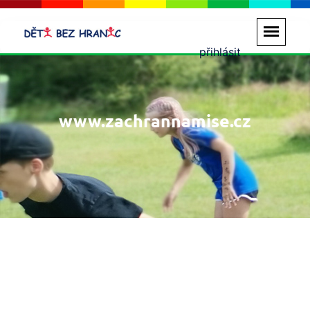
přihlásit
www.zachrannamise.cz